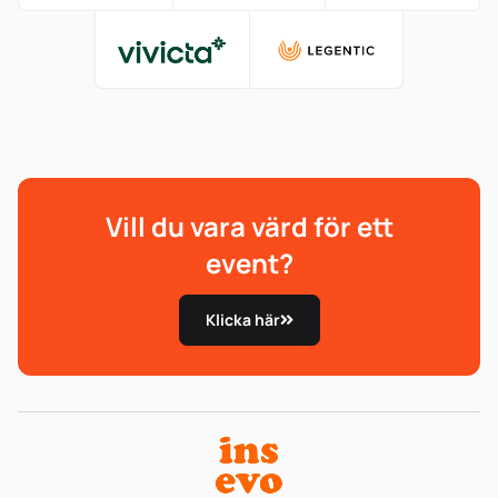
Vill du vara värd för ett
event?
Klicka här