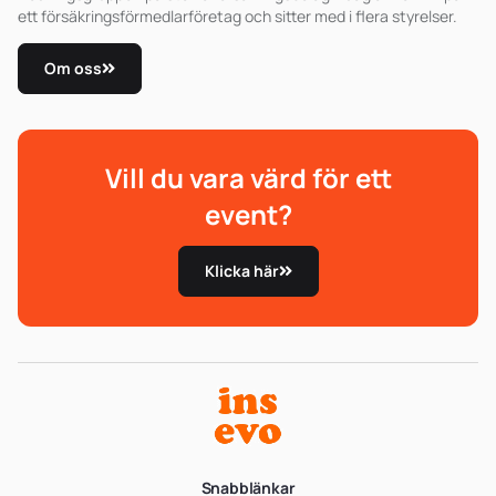
ett försäkringsförmedlarföretag och sitter med i flera styrelser.
Om oss
Vill du vara värd för ett
event?
Klicka här
Snabblänkar