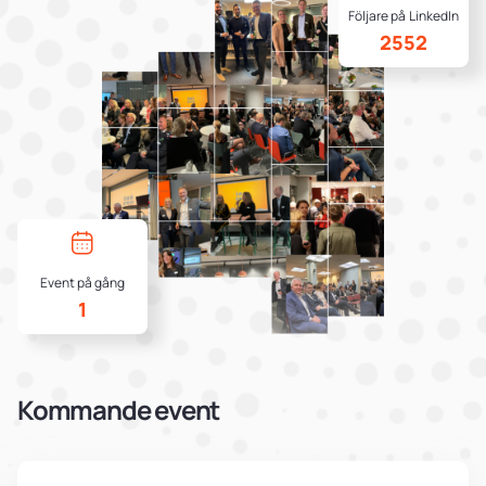
Följare på LinkedIn
2552
Event på gång
1
Kommande event