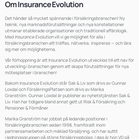
Om
Insurance
Evolution
Det händer så mycket spännande i försäkringsbranschen! Ny
teknik, nya marknadsförutsättningar och nya konstellationer
utmanar etablerade organisationer och traditionell affärslogik.
Med
Insurance Evolution
vill vi ge möjlighet för alla i
försäkringsbranschen att träffas, nätverka, inspireras — och lära
sig mer om möjligheterna.
Vår förhoppning är att Insurance Evolution utvecklas till ett nav för
utveckling i branschen genom att skapa förutsättningar för nya
mötesplatser i branschen!
Bakom Insurance Evolution står Sak & Liv som drivs av Gunnar
Loxdal och FörsäkringsPlatsen som drivs av Marika
Granström.
Gunnar Loxdal är publisher av nyhetstjänsten Sak &
Liv. Han har tidigare bland annat gett ut Risk & Försäkring och
Pensioner & Förmåner.
Marika Granström har jobbat på ledande positioner i
försäkringsbranschen sedan 1998, framförallt inom
partnersamarbeten och mäklad försäljning, och har suttit
i
ledningsgruppen på
större försäkringsbolag. I dag är hon VD på