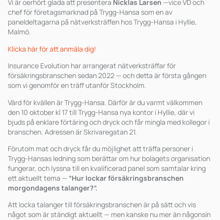
Vi är oerhört glada att presentera
Nicklas Larsen
—vice VD och
chef för företagsmarknad på Trygg-Hansa som en av
paneldeltagarna på nätverksträffen hos Trygg-Hansa i Hyllie,
Malmö.
Klicka här för att anmäla dig!
Insurance Evolution har arrangerat nätverksträffar för
försäkringsbranschen sedan 2022 — och detta är första gången
som vi genomför en träff utanför Stockholm.
Värd för kvällen är Trygg-Hansa. Därför är du varmt välkommen
den 10 oktober kl 17 till Trygg-Hansa nya kontor i Hyllie, där vi
bjuds på enklare förtäring och dryck och får mingla med kollegor i
branschen. Adressen är Skrivaregatan 21.
Förutom mat och dryck får du möjlighet att träffa personer i
Trygg-Hansas ledning som berättar om hur bolagets organisation
fungerar, och lyssna till en kvalificerad panel som samtalar kring
ett aktuellt tema —
”Hur lockar försäkringsbranschen
morgondagens talanger?”.
Att locka talanger till försäkringsbranschen är på sätt och vis
något som är ständigt aktuellt — men kanske nu mer än någonsin