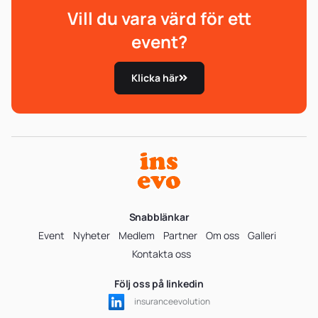
Vill du vara värd för ett
event?
Klicka här
Snabblänkar
Event
Nyheter
Medlem
Partner
Om oss
Galleri
Kontakta oss
Följ oss på linkedin
insuranceevolution