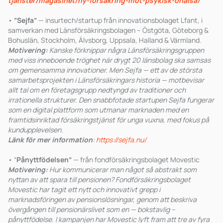
tjanster/magasinet/ny-forsakring-mot-psykisk-ohalsa/
•
”Sejfa”
— insurtech/startup från innovationsbolaget Lfant, i
samverkan med Länsförsäkringsbolagen – Östgöta, Göteborg &
Bohuslän, Stockholm, Älvsborg, Uppsala, Halland & Värmland.
Motivering:
Kanske förknippar några Länsförsäkringsgruppen
med viss inneboende tröghet när drygt 20 länsbolag ska samsas
om gemensamma innovationer. Men Sejfa — ett av de största
samarbetsprojekten i Länsförsäkringars historia — motbevisar
allt tal om en företagsgrupp nedtyngd av traditioner och
irrationella strukturer. Den snabbfotade startupen Sejfa fungerar
som en digital plattform som utmanar marknaden med en
framtidsinriktad försäkringstjänst för unga vuxna, med fokus på
kundupplevelsen.
Länk för mer information
:
https://sejfa.nu/
• “
Pånyttfödelsen”
— från fondförsäkringsbolaget Movestic
Motivering:
Hur kommunicerar man något så abstrakt som
nyttan av att spara till pensionen? Fondförsäkringsbolaget
Movestic har tagit ett nytt och innovativt grepp i
marknadsföringen av pensionslösningar, genom att beskriva
övergången till pensionärslivet som en — bokstavlig –
pånyttfödelse. I kampanjen har Movestic lyft fram att tre av fyra