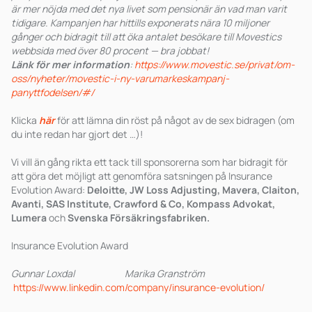
är mer nöjda med det nya livet som pensionär än vad man varit
tidigare. Kampanjen har hittills exponerats nära 10 miljoner
gånger och bidragit till att öka antalet besökare till Movestics
webbsida med över 80 procent — bra jobbat!
Länk för mer information
:
https://www.movestic.se/privat/om-
oss/nyheter/movestic-i-ny-varumarkeskampanj-
panyttfodelsen/#/
Klicka
här
för att lämna din röst på något av de sex bidragen (om
du inte redan har gjort det …)!
Vi vill än gång rikta ett tack till sponsorerna som har bidragit för
att göra det möjligt att genomföra satsningen på Insurance
Evolution Award:
Deloitte, JW Loss Adjusting, Mavera, Claiton,
Avanti, SAS Institute, Crawford & Co, Kompass Advokat,
Lumera
och
Svenska Försäkringsfabriken.
Insurance Evolution Award
Gunnar Loxdal Marika Granström
https://www.linkedin.com/company/insurance-evolution/