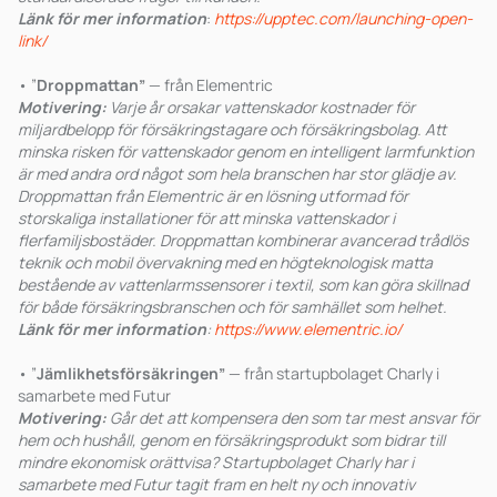
Länk för mer information
:
https://upptec.com/launching-open-
link/
• ”
Droppmattan”
— från Elementric
Motivering:
Varje år orsakar vattenskador kostnader för
miljardbelopp för försäkringstagare och försäkringsbolag. Att
minska risken för vattenskador genom en intelligent larmfunktion
är med andra ord något som hela branschen har stor glädje av.
Droppmattan från Elementric är en lösning utformad för
storskaliga installationer för att minska vattenskador i
flerfamiljsbostäder. Droppmattan kombinerar avancerad trådlös
teknik och mobil övervakning med en högteknologisk matta
bestående av vattenlarmssensorer i textil, som kan göra skillnad
för både försäkringsbranschen och för samhället som helhet.
Länk för mer information
:
https://www.elementric.io/
• ”
Jämlikhetsförsäkringen”
— från startupbolaget Charly i
samarbete med Futur
Motivering:
Går det att kompensera den som tar mest ansvar för
hem och hushåll, genom en försäkringsprodukt som bidrar till
mindre ekonomisk orättvisa? Startupbolaget Charly har i
samarbete med Futur tagit fram en helt ny och innovativ