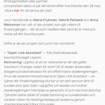
företagsmedlem eller partner.
Utmärkelsen delas ut på nätverksträffen hos Deloitte den 28 maj!
Klicka
här
för att lämna din röst!
Juryn bestående av
Maria Frykman
,
Henrik Perbeck
och
Anna
Weissman
har valt ut sex projekt som går vidare till
finalomgången — där du som medlem eller partner är med och
röstar på ditt favoritprojekt.
Detta är de sex projekt som juryn har nominerat:
• ”Open-Link Assistant”
— från Malmöbaserade
insurtechbolaget Upptec
Motivering:
Upptec är en av veteranerna när det gäller
insurtech i Sverige; redan för snart 20 år sedan lanserades
bolagets produktdatabas för att effektivisera skaderegleringen.
En av de senaste innovationerna är Open-Link Assistant — en
tjänst där försäkringsbolag skickar ut en self-service-länk till
kunden som själv fyller i uppgifter om skadan och ordnar
skaderegleringen med hjälp av generativ AI och machine learning.
Tjänsten bidrar både till snabb hantering av kundärenden och
minskar risken för felaktiga belopp på skadorna genom
standardiserade frågor till kunden.