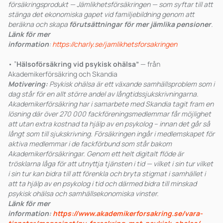
försäkringsprodukt — Jämlikhetsförsäkringen — som syftar till att
stänga det ekonomiska gapet vid familjebildning genom att
beräkna och skapa
förutsättningar för mer jämlika pensioner
.
Länk för mer
information
:
https://charly.se/jamlikhetsforsakringen
• ”
Hälsoförsäkring vid psykisk ohälsa”
— från
Akademikerförsäkring och Skandia
Motivering:
Psykisk ohälsa är ett växande samhällsproblem som i
dag står för en allt större andel av långtidssjukskrivningarna.
Akademikerförsäkring har i samarbete med Skandia tagit fram en
lösning där över 270 000 fackföreningsmedlemmar får möjlighet
att utan extra kostnad ta hjälp av en psykolog – innan det går så
långt som till sjukskrivning. Försäkringen ingår i medlemskapet för
aktiva medlemmar i de fackförbund som står bakom
Akademikerförsäkringar. Genom ett helt digitalt flöde är
trösklarna låga för att utnyttja tjänsten i tid — vilket i sin tur vilket
i sin tur kan bidra till att förenkla och bryta stigmat i samhället i
att ta hjälp av en psykolog i tid och därmed bidra till
minskad
psykisk ohälsa och samhällsekonomiska vinster.
Länk för mer
information:
https://www.akademikerforsakring.se/vara-