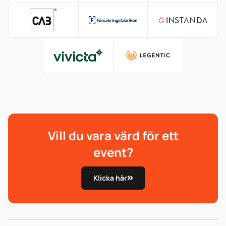
Vill du vara värd för ett
event?
Klicka här