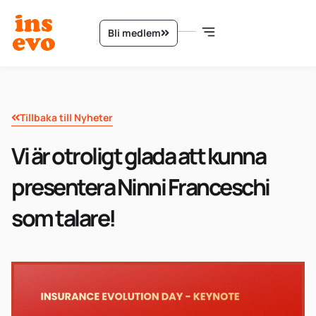
Bli medlem
Tillbaka till Nyheter
Vi är otroligt glada att kunna
presentera Ninni Franceschi
som talare!