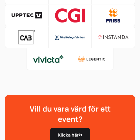
Vill du vara värd för ett
event?
Klicka här