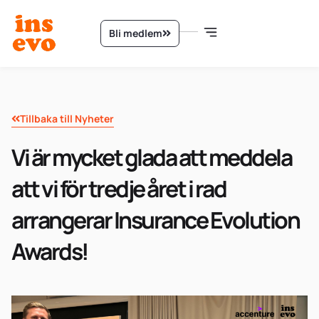
Bli medlem
Tillbaka till Nyheter
Vi är mycket glada att meddela
att vi för tredje året i rad
arrangerar Insurance Evolution
Awards!