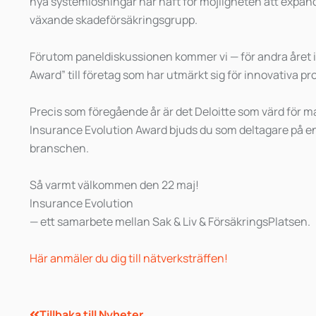
nya systemlösningar har haft för möjligheten att expan
växande skadeförsäkringsgrupp.
Förutom paneldiskussionen kommer vi — för andra året i
Award” till företag som har utmärkt sig för innovativa pr
Precis som föregående år är det Deloitte som värd för 
Insurance Evolution Award bjuds du som deltagare på enk
branschen.
Så varmt välkommen den 22 maj!
Insurance Evolution
— ett samarbete mellan Sak & Liv & FörsäkringsPlatsen.
Här anmäler du dig till nätverksträffen!
Tillbaka till Nyheter