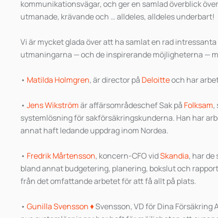
kommunikationsvägar, och ger en samlad överblick över
utmanade, krävande och … alldeles, alldeles underbart!
Vi är mycket glada över att ha samlat en rad intressant
utmaningarna — och de inspirerande möjligheterna — m
•
Matilda Holmgren
, är director på
Deloitte
och har arbet
•
Jens Wikström
är affärsområdeschef Sak på
Folksam
,
systemlösning för sakförsäkringskunderna. Han har arb
annat haft ledande uppdrag inom Nordea.
•
Fredrik Mårtensson
, koncern-CFO vid
Skandia
, har de
bland annat budgetering, planering, bokslut och rappor
från det omfattande arbetet för att få allt på plats.
•
Gunilla Svensson ♦️
Svensson, VD för Dina Försäkring A