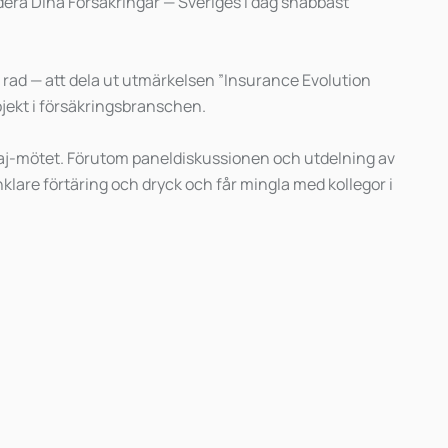
dera Dina Försäkringar — Sveriges i dag snabbast
 rad — att dela ut utmärkelsen ”Insurance Evolution
ojekt i försäkringsbranschen.
maj-mötet. Förutom paneldiskussionen och utdelning av
lare förtäring och dryck och får mingla med kollegor i