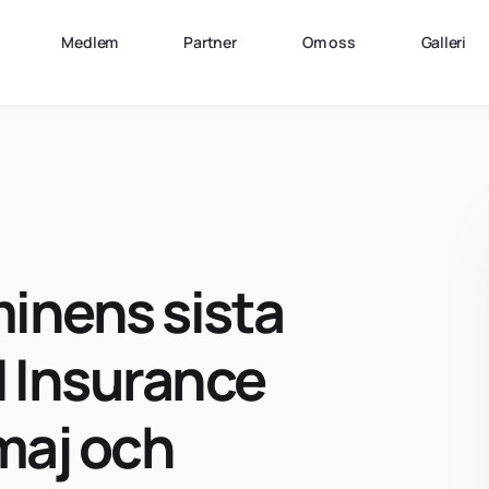
Medlem
Partner
Om oss
Galleri
minens sista
d Insurance
maj och