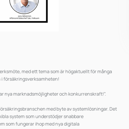
verksmöte, med ett tema som är högaktuellt för många
m i försäkringsverksamheten!
ar nya marknadsmöjligheter och konkurrenskraft!”.
i försäkringsbranschen med byte av systemlösningar. Det
flexibla system som understödjer snabbare
em som fungerar ihop med nya digitala