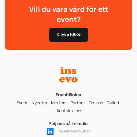
Vill du vara värd för ett
event?
Klicka här
Snabblänkar
Event
Nyheter
Medlem
Partner
Om oss
Galleri
Kontakta oss
Följ oss på linkedin
insuranceevolution