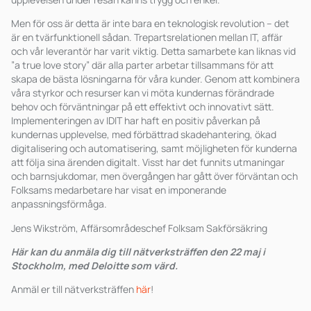
Men för oss är detta är inte bara en teknologisk revolution – det
är en tvärfunktionell sådan. Trepartsrelationen mellan IT, affär
och vår leverantör har varit viktig. Detta samarbete kan liknas vid
”a true love story” där alla parter arbetar tillsammans för att
skapa de bästa lösningarna för våra kunder. Genom att kombinera
våra styrkor och resurser kan vi möta kundernas förändrade
behov och förväntningar på ett effektivt och innovativt sätt.
Implementeringen av IDIT har haft en positiv påverkan på
kundernas upplevelse, med förbättrad skadehantering, ökad
digitalisering och automatisering, samt möjligheten för kunderna
att följa sina ärenden digitalt. Visst har det funnits utmaningar
och barnsjukdomar, men övergången har gått över förväntan och
Folksams medarbetare har visat en imponerande
anpassningsförmåga.
Jens Wikström, Affärsområdeschef Folksam Sakförsäkring
Här kan du anmäla dig till nätverksträffen den 22 maj i
Stockholm, med Deloitte som värd.
Anmäl er till nätverksträffen
här
!