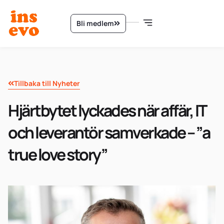
Bli medlem
Tillbaka till Nyheter
Hjärtbytet lyckades när affär, IT
och leverantör samverkade – ”a
true love story”