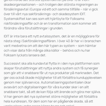
skadeorganisationen – och troligen den största migreringen av
försäkringsavtal i Europa vid ett och samma tillfälle – när vi gick
över till vårt nya sakförsäkrings- och skadesystem IDIT.
Systemskiftet kan ses som ett hjärtbyte för Folksams
riskförsäkringsaffär och är en transformation som kommer att
förändra våra förutsättningar i grunden.
IDIT är inte bara ett nytt avtalssystem, det är en möjliggörare för
nästa steg i Sakförsäkringsaffären. I över 40 år har vi i branschen
varit medvetna om att den här typen av system – som hämtar
och visar data från många olika källor – behövs och nu har
Folksam lyckats lansera det.
Successivt ska alla kundavtal flytta in i den nya plattformen som
skapar förutsättningar att nyttja andra system och få synergier
som gör att vi snabbare får ut nya produkter på marknaden. Det
ger oss också ökade möjligheter till att förbättra kundupplevelsen
genom mer självservice. Automatiseringspotentialen ökar
avsevärt och digitaliseringen för våra kunder sker i en allt
snabbare takt, så att de kan följa sitt ärende och göra mer själva.
Vi har genom det nya systemet större möjligheter att förbättra
hela kundresan, för dem som har en pågående skada, så att
upplevelsen under resan känns trygg och enkel.