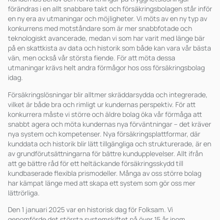
förändras i en allt snabbare takt och försäkringsbolagen står inför
en ny era av utmaningar och möjligheter. Vi möts av en ny typ av
konkurrens med motståndare som är mer snabbfotade och
teknologiskt avancerade, medan vi som har varit med länge bär
på en skattkista av data och historik som både kan vara vår bästa
vän, men också vår största fiende. För att möta dessa
utmaningar krävs helt andra förmågor hos oss försäkringsbolag
idag.
Försäkringslösningar blir alltmer skräddarsydda och integrerade,
vilket är både bra och rimligt ur kundernas perspektiv. För att
konkurrera måste vi större och äldre bolag öka vår förmåga att
snabbt agera och möta kundernas nya förväntningar – det kräver
nya system och kompetenser. Nya försäkringsplattformar, där
kunddata och historik blir lätt tillgängliga och strukturerade, är en
av grundförutsättningarna för bättre kundupplevelser. Allt ifrån
att ge bättre råd för ett heltäckande försäkringsskydd till
kundbaserade flexibla prismodeller. Många av oss större bolag
har kämpat länge med att skapa ett system som gör oss mer
lättrörliga.
Den 1 januari 2025 var en historisk dag för Folksam. Vi
genomförde det största systemskiftet på över 15 år inom