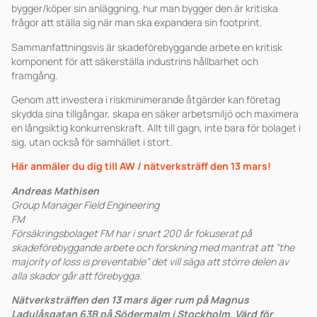
bygger/köper sin anläggning, hur man bygger den är kritiska
frågor att ställa sig när man ska expandera sin footprint.
Sammanfattningsvis är skadeförebyggande arbete en kritisk
komponent för att säkerställa industrins hållbarhet och
framgång.
Genom att investera i riskminimerande åtgärder kan företag
skydda sina tillgångar, skapa en säker arbetsmiljö och maximera
en långsiktig konkurrenskraft. Allt till gagn, inte bara för bolaget i
sig, utan också för samhället i stort.
Här anmäler du dig till AW / nätverksträff den 13 mars!
Andreas Mathisen
Group Manager Field Engineering
FM
Försäkringsbolaget FM har i snart 200 år fokuserat på
skadeförebyggande arbete och forskning med mantrat att ”the
majority of loss is preventable” det vill säga att större delen av
alla skador går att förebygga.
Nätverksträffen den 13 mars äger rum på Magnus
Ladulåsgatan 63B på Södermalm i Stockholm. Värd för