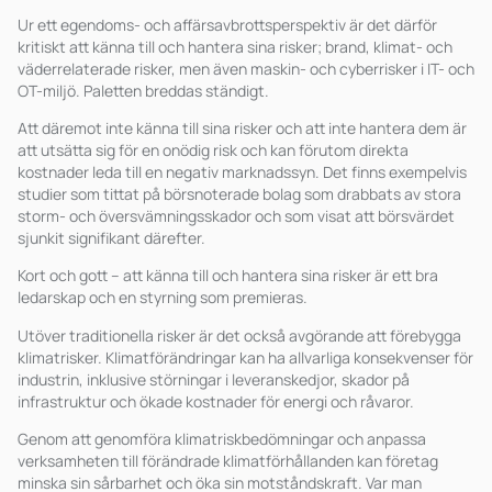
Ur ett egendoms- och affärsavbrottsperspektiv är det därför
kritiskt att känna till och hantera sina risker; brand, klimat- och
väderrelaterade risker, men även maskin- och cyberrisker i IT- och
OT-miljö. Paletten breddas ständigt.
Att däremot inte känna till sina risker och att inte hantera dem är
att utsätta sig för en onödig risk och kan förutom direkta
kostnader leda till en negativ marknadssyn. Det finns exempelvis
studier som tittat på börsnoterade bolag som drabbats av stora
storm- och översvämningsskador och som visat att börsvärdet
sjunkit signifikant därefter.
Kort och gott – att känna till och hantera sina risker är ett bra
ledarskap och en styrning som premieras.
Utöver traditionella risker är det också avgörande att förebygga
klimatrisker. Klimatförändringar kan ha allvarliga konsekvenser för
industrin, inklusive störningar i leveranskedjor, skador på
infrastruktur och ökade kostnader för energi och råvaror.
Genom att genomföra klimatriskbedömningar och anpassa
verksamheten till förändrade klimatförhållanden kan företag
minska sin sårbarhet och öka sin motståndskraft. Var man