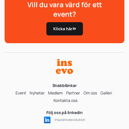
Vill du vara värd för ett
event?
Klicka här
Snabblänkar
Event
Nyheter
Medlem
Partner
Om oss
Galleri
Kontakta oss
Följ oss på linkedin
insuranceevolution