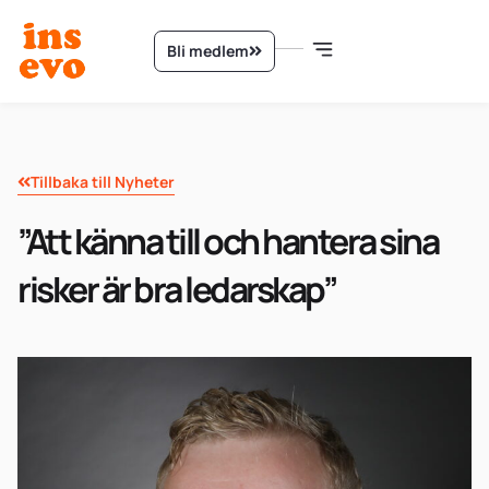
Bli medlem
Tillbaka till Nyheter
”Att känna till och hantera sina
risker är bra ledarskap”